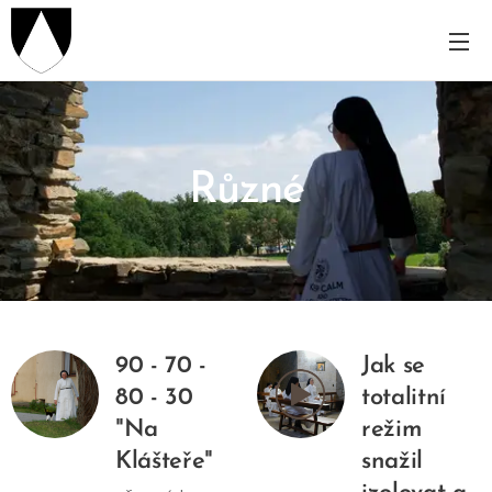
Různé
90 - 70 -
Jak se
80 - 30
totalitní
"Na
režim
Klášteře"
snažil