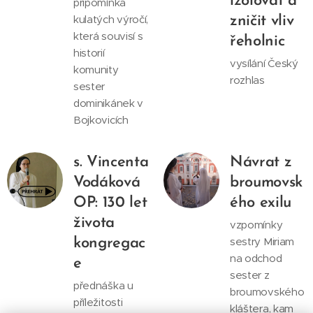
izolovat a
připomínka
kulatých výročí,
zničit vliv
která souvisí s
řeholnic
historií
vysílání Český
komunity
rozhlas
sester
dominikánek v
Bojkovicích
s. Vincenta
Návrat z
Vodáková
broumovsk
OP: 130 let
ého exilu
života
vzpomínky
sestry Miriam
kongregac
na odchod
e
sester z
přednáška u
broumovského
příležitosti
kláštera, kam