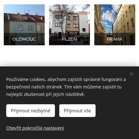
OLOMOUC
PLZEŇ
PRAHA
Používáme cookies, abychom zajistili správné fungování a
bezpečnost našich stránek. Tím vám můžeme zajistit tu
nejlepší zkušenost při jejich návštěvě.
Přijmout nezbytné
Přijmout vše
© 2023 Česká kongregace sester dominikánek
Otevřít pokročilá nastavení
Vytvořeno službou
Webnode
Cookies