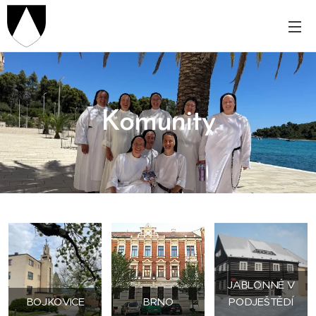
Komunity
JABLONNÉ V
BOJKOVICE
BRNO
PODJEŠTĚDÍ