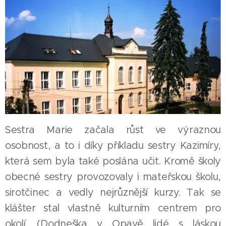
Sestra Marie začala růst ve výraznou
osobnost, a to i díky příkladu sestry Kazimíry,
která sem byla také poslána učit. Kromě školy
obecné sestry provozovaly i mateřskou školu,
sirotčinec a vedly nejrůznější kurzy. Tak se
klášter stal vlastně kulturním centrem pro
okolí. (Dodneška v Opavě lidé s láskou