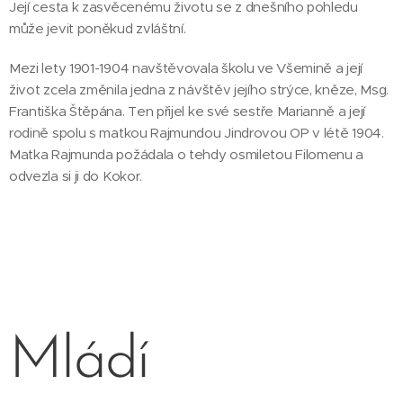
Její cesta k zasvěcenému životu se z dnešního pohledu
může jevit poněkud zvláštní.
Mezi lety 1901-1904 navštěvovala školu ve Všemině a její
život zcela změnila jedna z návštěv jejího strýce, kněze, Msg.
Františka Štěpána. Ten přijel ke své sestře Marianně a její
rodině spolu s matkou Rajmundou Jindrovou OP v létě 1904.
Matka Rajmunda požádala o tehdy osmiletou Filomenu a
odvezla si ji do Kokor.
Mládí