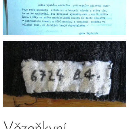
Vězeňkyní