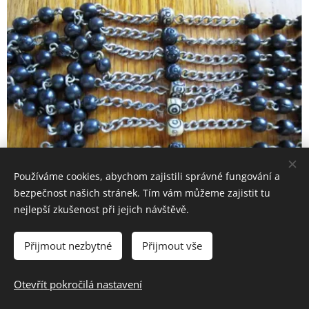
Používáme cookies, abychom zajistili správné fungování a
bezpečnost našich stránek. Tím vám můžeme zajistit tu
nejlepší zkušenost při jejich návštěvě.
Rozsudek nakonec zněl na 25 let žaláře, z
Přijmout nezbytné
Přijmout vše
toho 15 v pracovním táboře. Trest smrti
pravděpodobně nedostala jen díky sestře
Otevřít pokročilá nastavení
Marii, díky jejímu odpuštění a spolehnutí se