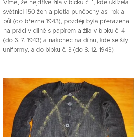
Víme, že nejdříve žila v bloku č. 1, kde uklízela
světnici 150 žen a pletla punčochy asi rok a
půl (do března 1943), později byla přeřazena
na práci v dílně s papírem a žila v bloku č. 4
(do 6. 7. 1943) a nakonec na dílnu, kde se šily
uniformy, a do bloku č. 3 (do 8. 12. 1943).