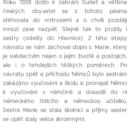
Roku 1938 došlo k zabrání Sudet a většina
českých obyvatel se z tohoto pásma
stěhovala do vnitrozemí a o chvíli později
mnozí zase nazpět. Stejně tak to prožily i
sestry (odešly do Hlavnice). Z této etapy
návratu se nám zachoval dopis s. Marie, který
je svědectvím nejen o jejím životě a postojích,
ale i o tehdejších těžkých poměrech. Po
návratu zpět a příchodu Němců bylo sestrám
zakázáno vyučování a školu si pronajali Němci
k vyučování v němčině a dosadili do ní
německého řídícího a německou učitelku.
Sestra Marie se stala školnicí a příjmy sester
se opět staly velice skromnými.