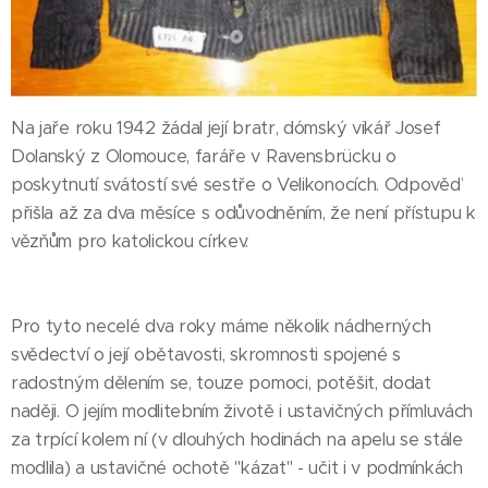
Na jaře roku 1942 žádal její bratr, dómský vikář Josef
Dolanský z Olomouce, faráře v Ravensbrücku o
poskytnutí svátostí své sestře o Velikonocích. Odpověď
přišla až za dva měsíce s odůvodněním, že není přístupu k
vězňům pro katolickou církev.
Pro tyto necelé dva roky máme několik nádherných
svědectví o její obětavosti, skromnosti spojené s
radostným dělením se, touze pomoci, potěšit, dodat
naději. O jejím modlitebním životě i ustavičných přímluvách
za trpící kolem ní (v dlouhých hodinách na apelu se stále
modlila) a ustavičné ochotě "kázat" - učit i v podmínkách