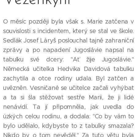
O měsíc později byla však s. Marie zatčena v
souvislosti s incidentem, který se stal ve škole.
Sedlák Josef Láryš poslouchal tajně zahraniční
zprávy a po napadení Jugoslávie napsal na
tabulku své dcery: "Ať žije Jugoslávie."
Německá učitelka Hedvika Davidová tabulku
zachytila a otce rodiny udala. Byl zatčen a
uvězněn. Vesničané se učitelce začali vyhýbat
a ta si šla stěžovat sestře Marii, že ji lidé
nenávidí. Ta jí připomněla, jak uvedla do
úzkých celou rodinu, a dodala: "Co by vám to
bylo udělalo, kdybyste to z tabulky smazala?
Nikdo by o tom nevěděl." Za tuto větu byla