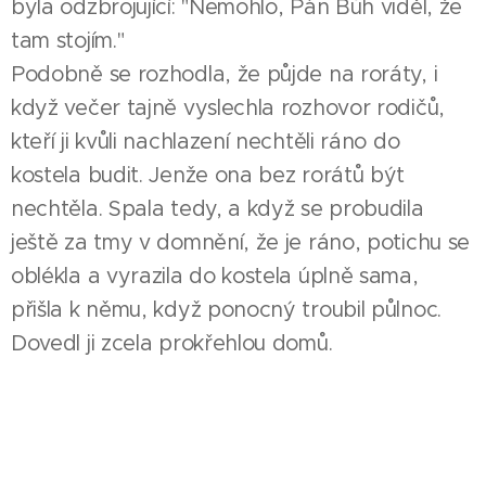
byla odzbrojující: "Nemohlo, Pán Bůh viděl, že
tam stojím."
Podobně se rozhodla, že půjde na roráty, i
když večer tajně vyslechla rozhovor rodičů,
kteří ji kvůli nachlazení nechtěli ráno do
kostela budit. Jenže ona bez rorátů být
nechtěla. Spala tedy, a když se probudila
ještě za tmy v domnění, že je ráno, potichu se
oblékla a vyrazila do kostela úplně sama,
přišla k němu, když ponocný troubil půlnoc.
Dovedl ji zcela prokřehlou domů.