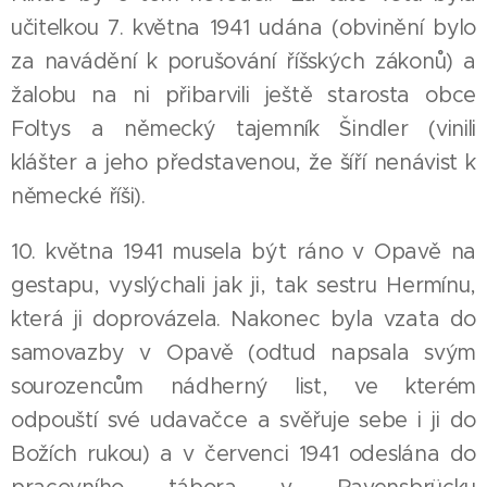
učitelkou 7. května 1941 udána (obvinění bylo
za navádění k porušování říšských zákonů) a
žalobu na ni přibarvili ještě starosta obce
Foltys a německý tajemník Šindler (vinili
klášter a jeho představenou, že šíří nenávist k
německé říši).
10. května 1941 musela být ráno v Opavě na
gestapu, vyslýchali jak ji, tak sestru Hermínu,
která ji doprovázela. Nakonec byla vzata do
samovazby v Opavě (odtud napsala svým
sourozencům nádherný list, ve kterém
odpouští své udavačce a svěřuje sebe i ji do
Božích rukou) a v červenci 1941 odeslána do