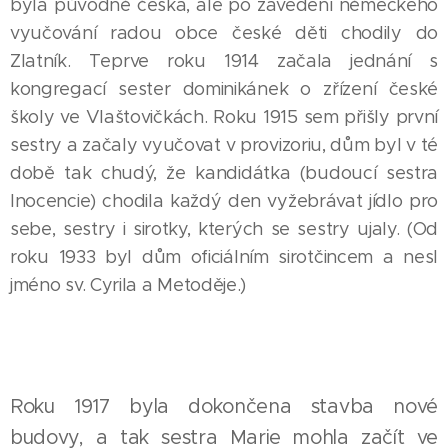
byla původně česká, ale po zavedení německého
vyučování radou obce české děti chodily do
Zlatník. Teprve roku 1914 začala jednání s
kongregací sester dominikánek o zřízení české
školy ve Vlaštovičkách. Roku 1915 sem přišly první
sestry a začaly vyučovat v provizoriu, dům byl v té
době tak chudý, že kandidátka (budoucí sestra
Inocencie) chodila každý den vyžebrávat jídlo pro
sebe, sestry i sirotky, kterých se sestry ujaly. (Od
roku 1933 byl dům oficiálním sirotčincem a nesl
jméno sv. Cyrila a Metoděje.)
Roku 1917 byla dokončena stavba nové
budovy, a tak sestra Marie mohla začít ve