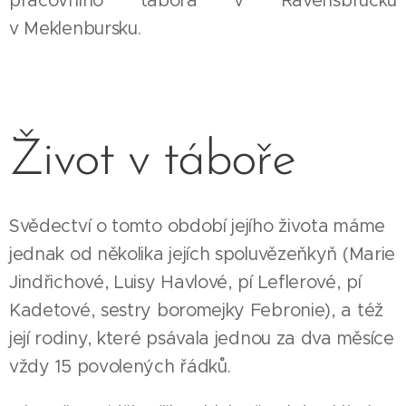
pracovního tábora v Ravensbrücku
v Meklenbursku.
Život v táboře
Svědectví o tomto období jejího života máme
jednak od několika jejích spoluvězeňkyň (Marie
Jindřichové, Luisy Havlové, pí Leflerové, pí
Kadetové, sestry boromejky Febronie), a též
její rodiny, které psávala jednou za dva měsíce
vždy 15 povolených řádků.