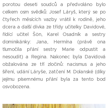
porotou deseti soudců a předvoláno bylo
celkem osm svědků: Josef Láryš, který se po
čtyřech měsících vazby vrátil k rodině, jeho
dcera a další dívka ze třídy učitelky Davidové,
řídící učitel Šön, Karel Osadník a sestry
dominikánky: Jana, Hermína (právě ona
tlumočila přání sestry Marie odpustit a
nesoudit) a Regina. Nakonec byla Davidová
obžalována ze tří zločinů: nacismus a jeho
šíření, udání Láryše, zatčení M. Dolanské (díky
jejímu písemnému přání byla za tento bod
osvobozena.