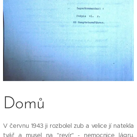
Domů
V červnu 1943 ji rozbolel zub a velice jí natekla
tvář a musel na "revír" - nemocnice lágru.