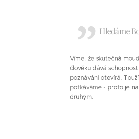
Hledáme Bo
Víme, že skutečná moudr
člověku dává schopnost 
poznávání otevírá. Touž
potkáváme - proto je n
druhým.