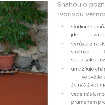
Snahou o pozn
tvořivou věrno
studium nemůž
jde.
o změn
vyrůstá z nas
směřuje k t
soucit jako Jež
umožňuje chápat
ve světle eva
že náš život m
vede nás k mod
pramenem pro n