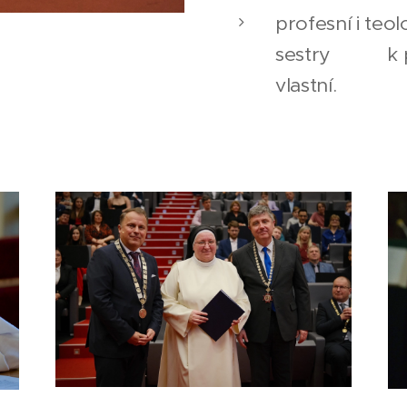
profesní i teo
sestry k pos
vlastní.