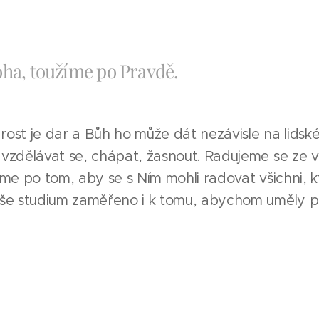
ha, toužíme po Pravdě.
ost je dar a Bůh ho může dát nezávisle na lidském
vzdělávat se, chápat, žasnout. Radujeme se ze 
íme po tom, aby se s Ním mohli radovat všichni, 
aše studium zaměřeno i k tomu, abychom uměly p