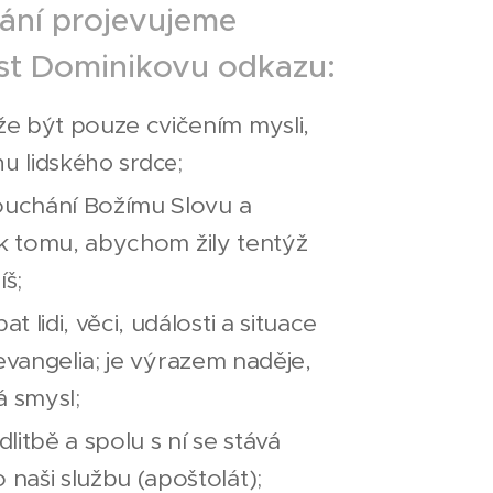
ání projevujeme
st Dominikovu odkazu:
e být pouze cvičením mysli,
u lidského srdce;
louchání Božímu Slovu a
omu, abychom žily tentýž
íš;
 lidi, věci, události a situace
ngelia; je výrazem naděje,
á smysl;
litbě a spolu s ní se stává
aši službu (apoštolát);