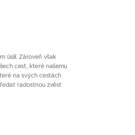
 úsilí. Zároveň však
všech cest, které našemu
které na svých cestách
ředat radostnou zvěst