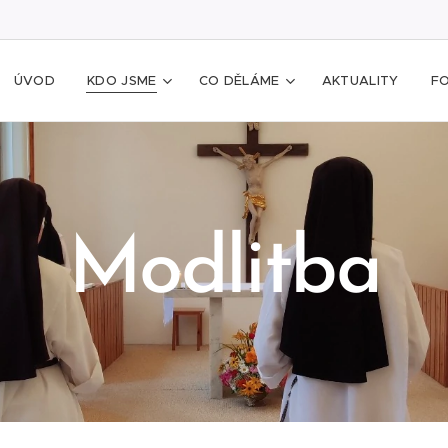
ÚVOD
KDO JSME
CO DĚLÁME
AKTUALITY
F
Modlitba