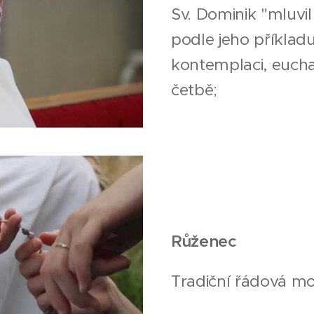
Sv. Dominik "mluvi
podle jeho příklad
kontemplaci, eucha
četbě;
Růženec
Tradiční řádová mo