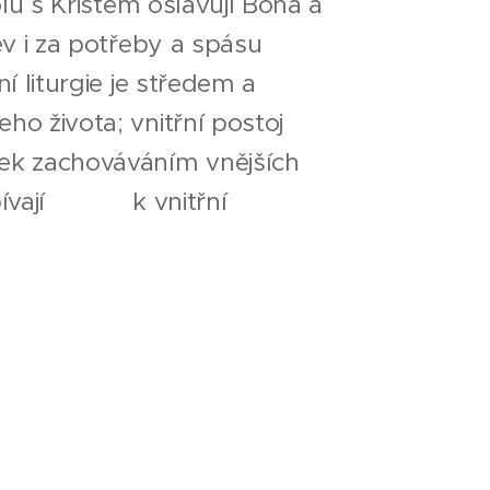
olu s Kristem oslavují Boha a
ev i za potřeby a spásu
í liturgie je středem a
ho života; vnitřní postoj
ek zachováváním vnějších
ispívají k vnitřní