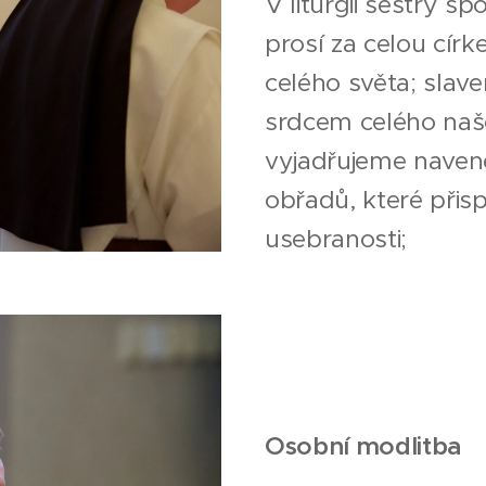
V liturgii sestry sp
prosí za celou círk
celého světa; slaven
srdcem celého naše
vyjadřujeme naven
obřadů, které př
usebranosti;
Osobní modlitba