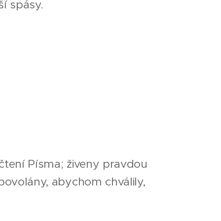
í spásy.
čtení Písma; živeny pravdou
povolány, abychom chválily,