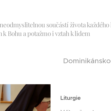
 neodmyslitelnou součástí života každého
h k Bohu a potažmo i vztah k lidem
Dominikánskou
Liturgie