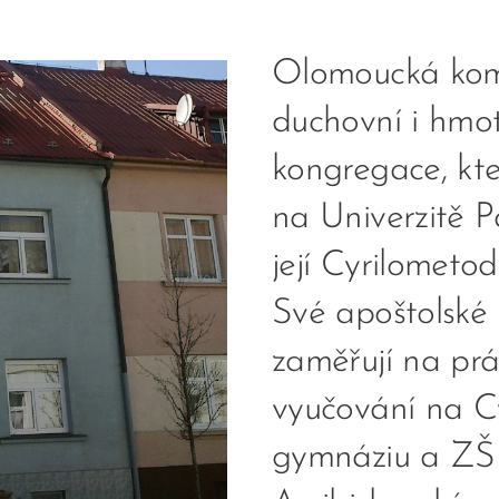
Olomoucká komu
duchovní i hmo
kongregace, kter
na Univerzitě 
její Cyrilometod
Své apoštolské 
zaměřují na prá
vyučování na C
gymnáziu a ZŠ 