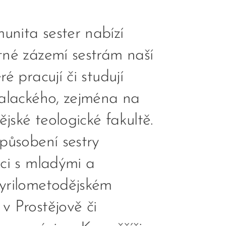
nita sester nabízí
tné zázemí sestrám naší
é pracují či studují
Palackého, zejména na
ějské teologické fakultě.
působení sestry
ci s mladými a
yrilometodějském
v Prostějově či