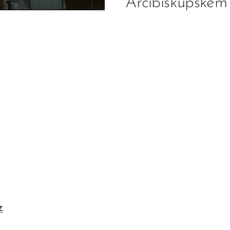
Arcibiskupském
z