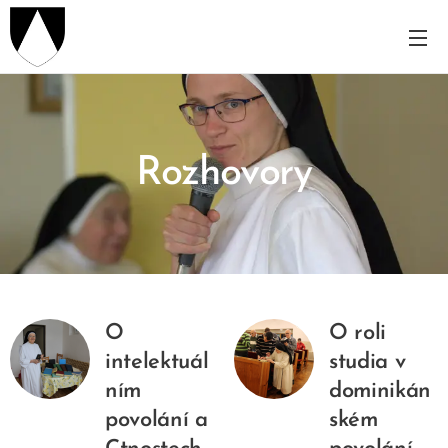
Rozhovory
O
O roli
intelektuál
studia v
ním
dominikán
povolání a
ském