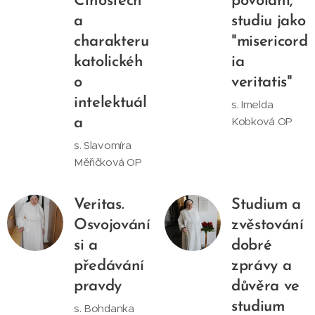
Ctnostech
povolání,
a
studiu jako
charakteru
"misericord
katolickéh
ia
o
veritatis"
intelektuál
s. Imelda
Kobková OP
a
s. Slavomíra
Měřičková OP
Veritas.
Studium a
Osvojování
zvěstování
si a
dobré
předávání
zprávy a
pravdy
důvěra ve
studium
s. Bohdanka