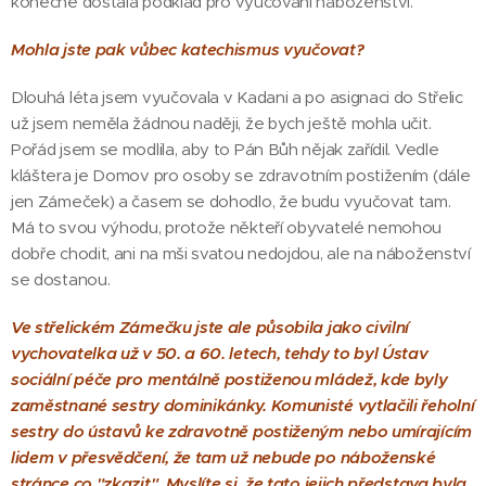
konečně dostala podklad pro
vyučování náboženství.
Mohla jste pak vůbec katechismus vyučovat?
Dlouhá léta jsem vyučovala v Kadani a po asignaci do Střelic
už jsem neměla žádnou naději, že bych ještě mohla učit.
Pořád jsem se modlila, aby to Pán Bůh nějak zařídil. Vedle
kláštera je Domov pro osoby se zdravotním postižením (dále
jen Zámeček) a časem se dohodlo, že budu vyučovat tam.
Má to svou výhodu, protože někteří obyvatelé nemohou
dobře chodit, ani na mši svatou nedojdou, ale na náboženství
se dostanou.
Ve střelickém Zámečku jste ale působila jako civilní
vychovatelka už v 50. a 60. letech, tehdy to byl Ústav
sociální péče pro mentálně postiženou mládež, kde byly
zaměstnané sestry dominikánky. Komunisté vytlačili řeholní
sestry do ústavů ke zdravotně postiženým nebo umírajícím
lidem v přesvědčení, že tam už nebude po náboženské
stránce co "zkazit". Myslíte si, že tato jejich představa byla