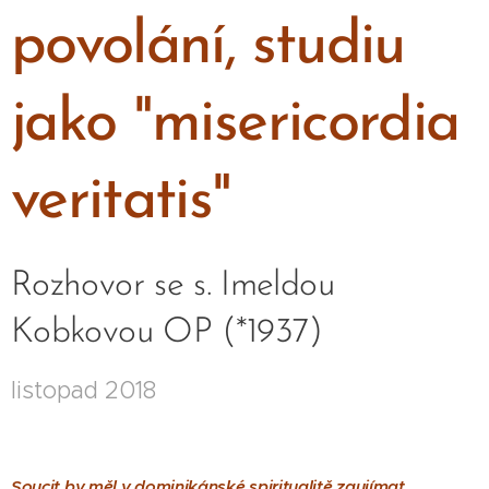
povolání, studiu
jako "misericordia
veritatis"
Rozhovor se s. Imeldou
Kobkovou OP
(*1937)
listopad 2018
Soucit by měl v dominikánské spiritualitě zaujímat