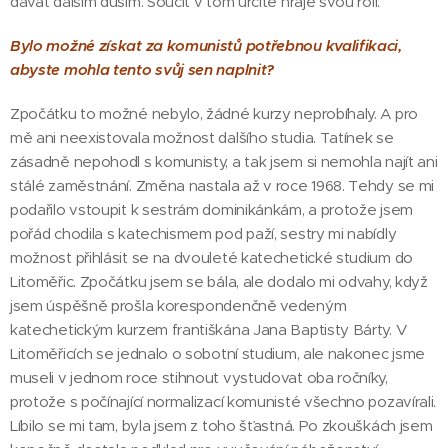
dávat dalším duším. Soucit v tom určitě hraje svou roli.
Bylo možné získat za komunistů potřebnou kvalifikaci,
abyste mohla tento svůj sen naplnit?
Zpočátku to možné nebylo, žádné kurzy neprobíhaly. A pro
mě ani neexistovala možnost dalšího studia. Tatínek se
zásadně nepohodl s komunisty, a tak jsem si nemohla najít ani
stálé zaměstnání. Změna nastala až v roce 1968. Tehdy se mi
podařilo vstoupit k sestrám dominikánkám, a protože jsem
pořád chodila s katechismem pod paží, sestry mi nabídly
možnost přihlásit se na dvouleté katechetické studium do
Litoměřic. Zpočátku jsem se bála, ale dodalo mi odvahy, když
jsem úspěšně prošla korespondenčně vedeným
katechetickým kurzem františkána Jana Baptisty Bárty. V
Litoměřicích se jednalo o sobotní studium, ale nakonec jsme
museli v jednom roce stihnout vystudovat oba ročníky,
protože s počínající normalizací komunisté všechno pozavírali.
Líbilo se mi tam, byla jsem z toho šťastná. Po zkouškách jsem