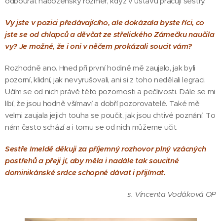
odbourat náboženský rozměr, když v ústavu pracují sestry.
Vy jste v pozici předávajícího, ale dokázala byste říci, co
jste se od chlapců a děvčat ze střelického Zámečku naučila
vy? Je možné, že i oni v něčem prokázali soucit vám?
Rozhodně ano. Hned při první hodině mě zaujalo, jak byli
pozorní, klidní, jak nevyrušovali, ani si z toho nedělali legraci.
Učím se od nich právě této pozornosti a pečlivosti. Dále se mi
líbí, že jsou hodně všímaví a dobří pozorovatelé. Také mě
velmi zaujala jejich touha se poučit, jak jsou chtivé poznání. To
nám často schází a i tomu se od nich můžeme učit.
Sestře Imeldě děkuji za příjemný rozhovor plný vzácných
postřehů a přeji jí, aby měla i nadále tak soucitné
dominikánské srdce schopné dávat i přijímat.
s. Vincenta Vodáková OP