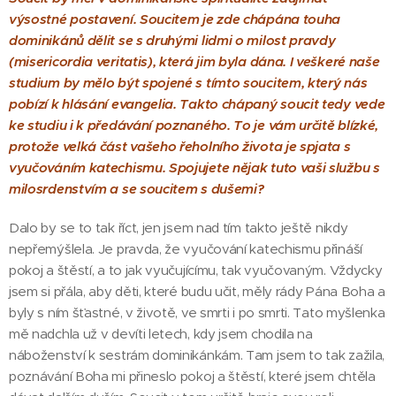
výsostné postavení. Soucitem je zde chápána touha
dominikánů dělit se s druhými lidmi o milost pravdy
(misericordia veritatis), která jim byla dána. I veškeré naše
studium by mělo být spojené s tímto soucitem, který nás
pobízí k hlásání evangelia. Takto chápaný soucit tedy vede
ke studiu i k předávání poznaného. To je vám určitě blízké,
protože velká část vašeho řeholního života je spjata s
vyučováním katechismu. Spojujete nějak tuto vaši službu s
milosrdenstvím a se soucitem s dušemi?
Dalo by se to tak říct, jen jsem nad tím takto ještě nikdy
nepřemýšlela. Je pravda, že vyučování katechismu přináší
pokoj a štěstí, a to jak vyučujícímu, tak vyučovaným. Vždycky
jsem si přála, aby děti, které budu učit, měly rády Pána Boha a
byly s ním šťastné, v životě, ve smrti i po smrti. Tato myšlenka
mě nadchla už v devíti letech, kdy jsem chodila na
náboženství k sestrám dominikánkám. Tam jsem to tak zažila,
poznávání Boha mi přineslo pokoj a štěstí, které jsem chtěla