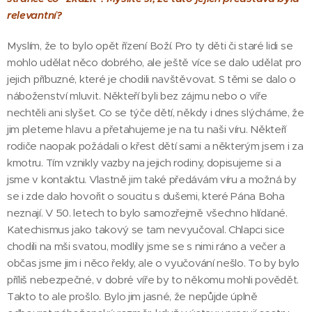
relevantní?
Myslím, že to bylo opět řízení Boží. Pro ty děti či staré lidi se
mohlo udělat něco dobrého, ale ještě více se dalo udělat pro
jejich příbuzné, které je chodili navštěvovat. S těmi se dalo o
náboženství mluvit. Někteří byli bez zájmu nebo o víře
nechtěli ani slyšet. Co se týče dětí, někdy i dnes slýcháme, že
jim pleteme hlavu a přetahujeme je na tu naši víru. Někteří
rodiče naopak požádali o křest dětí sami a některým jsem i za
kmotru. Tím vznikly vazby na jejich rodiny, dopisujeme si a
jsme v kontaktu. Vlastně jim také předávám víru a možná by
se i zde dalo hovořit o soucitu s dušemi, které Pána Boha
neznají. V 50. letech to bylo samozřejmě všechno hlídané.
Katechismus jako takový se tam nevyučoval. Chlapci sice
chodili na mši svatou, modlily jsme se s nimi ráno a večer a
občas jsme jim i něco řekly, ale o vyučování nešlo. To by bylo
příliš nebezpečné, v dobré víře by to někomu mohli povědět.
Takto to ale prošlo. Bylo jim jasné, že nepůjde úplně