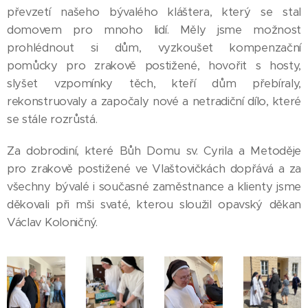
převzetí našeho bývalého kláštera, který se stal
domovem pro mnoho lidí. Měly jsme možnost
prohlédnout si dům, vyzkoušet kompenzační
pomůcky pro zrakově postižené, hovořit s hosty,
slyšet vzpomínky těch, kteří dům přebíraly,
rekonstruovaly a započaly nové a netradiční dílo, které
se stále rozrůstá.
Za dobrodiní, které Bůh Domu sv. Cyrila a Metoděje
pro zrakově postižené ve Vlaštovičkách dopřává a za
všechny bývalé i současné zaměstnance a klienty jsme
děkovali při mši svaté, kterou sloužil opavský děkan
Václav Koloničný.