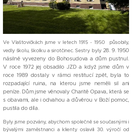
Ve Vlaštovičkách jsme v letech 1915 - 1950 působily,
28. 9. 1950
vedly školu, školku a sirotčinec. Sestry byly
násilně vyvezeny do Bohosudova a dům pustnul.
V roce 1972 jej obsadilo JZD a když jsme dům v
roce 1989 dostaly v rámci restitucí zpět, byla to
rozpadající ruina, na kterou jsme neměli sil ani
peníze. Dům jsme věnovaly Charitě Opava, která se
s obavami, ale i odvahou a důvěrou v Boží pomoc,
pustila do díla.
Byly jsme pozvány, abychom společně se současnými i
bývalými zaměstnanci a klienty oslavili 30. výročí od