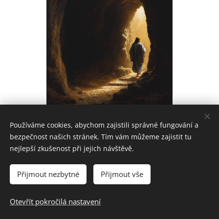
Používáme cookies, abychom zajistili správné fungování a
Share
bezpečnost našich stránek. Tím vám můžeme zajistit tu
nejlepší zkušenost při jejich návštěvě.
Přijmout nezbytné
Přijmout vše
© 2023 Česká kongregace sester dominikánek
Otevřít pokročilá nastavení
Vytvořeno službou
Webnode
Cookies