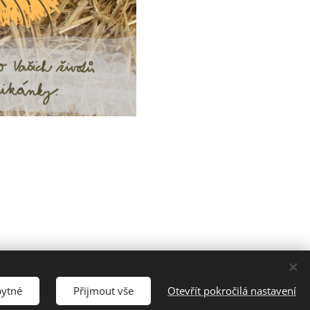
bytné
Přijmout vše
Otevřít pokročilá nastavení