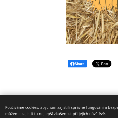
Share
Používáme cookies, abychom zajistili správné fungování a bezp
můžeme zajistit tu nejlepší zkušenost při jejich návštěvě.