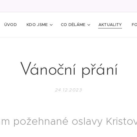
ÚVOD
KDO JSME
CO DĚLÁME
AKTUALITY
F
Vánoční přání
24.12.2023
m požehnané oslavy Kristov