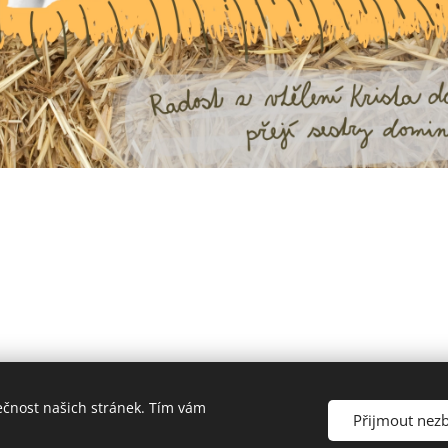
ečnost našich stránek. Tím vám
© 2023 Česká kongregace sester dominikánek
Přijmout nez
Vytvořeno službou
Webnode
Cookies