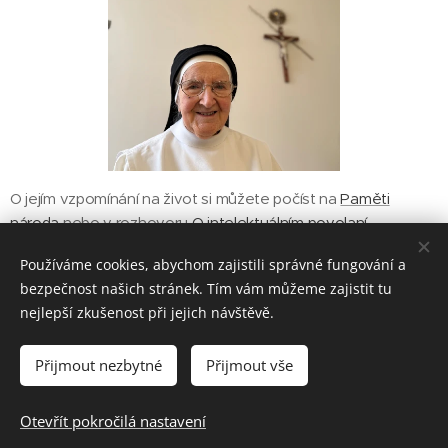
O jejím vzpomínání na život si můžete počíst na
Paměti
národa
nebo v rozhovoru
O intelektuálním povolaní
Používáme cookies, abychom zajistili správné fungování a
bezpečnost našich stránek. Tím vám můžeme zajistit tu
Share
nejlepší zkušenost při jejich návštěvě.
Přijmout nezbytné
Přijmout vše
© 2023 Česká kongregace sester dominikánek
Otevřít pokročilá nastavení
Vytvořeno službou
Webnode
Cookies