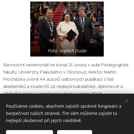
Foto: Vojtěch Duda
Slavnostní ceremoniál se konal 21. února v aule Pedagogické
fakulty Univerzity Palackého v Olomouci. Rektor Martin
Procházka ocenil 44 autorů odborných publikací z řad
akademiků a studentů za nejlepší bakalářské, diplomové a
vědecké práce a sportovní výkony v roce 2023.
Používáme cookies, abychom zajistili správné fungování a
bezpečnost našich stránek. Tím vám můžeme zajistit tu
Share
nejlepší zkušenost při jejich návštěvě.