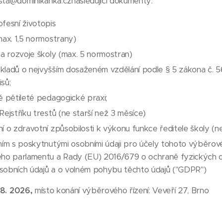
ista@dominikanka.cznásledující dokumenty:
fesní životopis
max. 1,5 normostrany)
 a rozvoje školy (max. 5 normostran)
kladů o nejvyšším dosaženém vzdělání podle § 5 zákona č. 5
sů;
ě pětileté pedagogické praxi;
Rejstříku trestů (ne starší než 3 měsíce)
í o zdravotní způsobilosti k výkonu funkce ředitele školy (ne
ním s poskytnutými osobními údaji pro účely tohoto výběrové
ého parlamentu a Rady (EU) 2016/679 o ochraně fyzických os
sobních údajů a o volném pohybu těchto údajů ("GDPR")
. 8. 2026,
místo konání výběrového řízení: Veveří 27, Brno