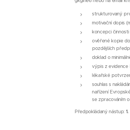
gkgine6 nebo na email kr
strukturovaný pro
motivační dopis (
koncepci činnosti
ověřené kopie do
pozdějších předpi
doklad o minimáln
výpis z evidence 
lékařské potvrzen
souhlas s nakládá
nařízení Evropsk
se zpracováním o
Předpokládaný nástup:
1