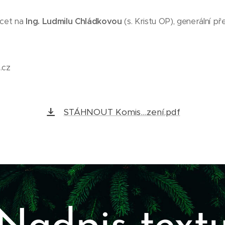
acet na
Ing.
Ludmilu Chládkovou
(s. Kristu OP), generální 
.cz
STÁHNOUT Komis...zení.pdf