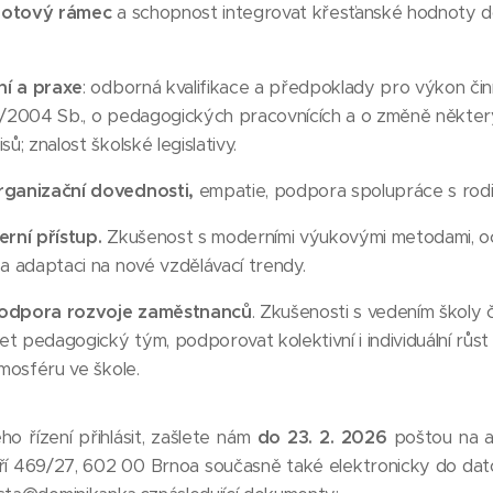
notový rámec
a schopnost integrovat křesťanské hodnoty d
í a praxe
: odborná kvalifikace a předpoklady pro výkon čin
3/2004 Sb., o pedagogických pracovnících a o změně někter
ů; znalost školské legislativy.
rganizační dovednosti,
empatie, podpora spolupráce s rodiči
erní přístup.
Zkušenost s moderními výukovými metodami, oc
a adaptaci na nové vzdělávací trendy.
podpora rozvoje zaměstnanců
. Zkušenosti s vedením školy 
jet pedagogický tým, podporovat kolektivní i individuální růs
tmosféru ve škole.
o řízení přihlásit, zašlete nám
do
23. 2. 2026
poštou na a
eří 469/27, 602 00 Brnoa současně také elektronicky do da