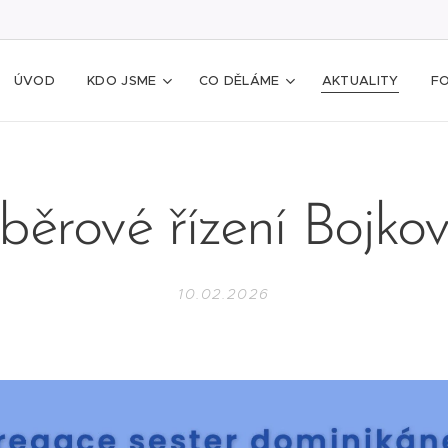
ÚVOD
KDO JSME
CO DĚLÁME
AKTUALITY
F
běrové řízení Bojkov
10.02.2026