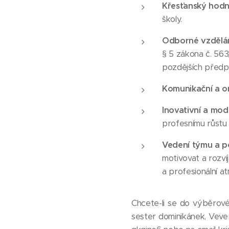
Křesťanský hod
školy.
Odborné vzdělán
§ 5 zákona č. 56
pozdějších předpis
Komunikační a o
Inovativní a mod
profesnímu růstu 
Vedení týmu a 
motivovat a rozví
a profesionální a
Chcete-li se do výběrovéh
sester dominikánek, Vev