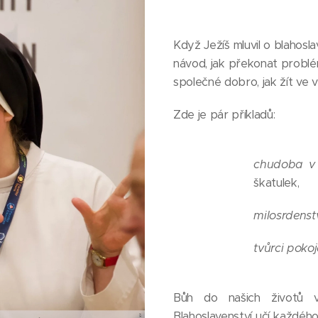
Když Ježíš mluvil o blahosla
návod, jak překonat problémy
společné dobro, jak žít ve v
Zde je pár příkladů:
chudoba v
škatulek,
milosrdenstv
tvůrci pokoj
Bůh do našich životů vs
Blahoslavenství učí každéh