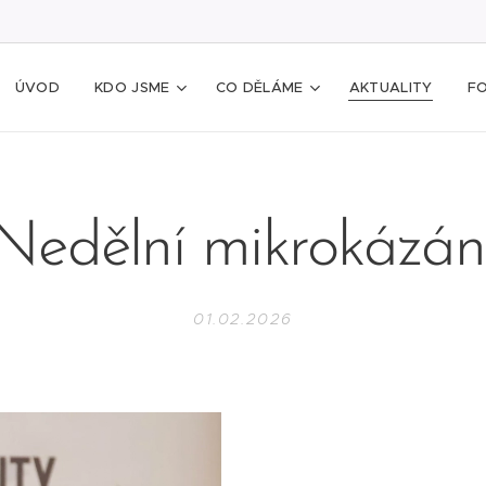
ÚVOD
KDO JSME
CO DĚLÁME
AKTUALITY
F
Nedělní mikrokázán
01.02.2026