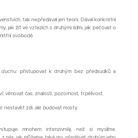
venstvích, tak nepředával jen teorii. Dával konkrétní
, jak žít ve vztazích s druhými lidmi, jak pečovat o
nitřní svobodě.
 duchu
: přistupovat k druhým bez předsudků a
í:
věnovat čas, znalosti, pozornost, trpělivost,
e
: nestavět zdi, ale budovat mosty.
tupuje mnohem intenzivněji, než si myslíme.
o z nás, jak můžeme také my předávat druhým jeho