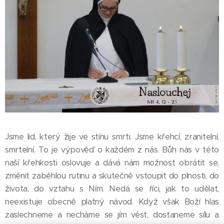
Jsme lid, který žije ve stínu smrti. Jsme křehcí, zranitelní,
smrtelní. To je výpověď o každém z nás. Bůh nás v této
naší křehkosti oslovuje a dává nám možnost obrátit se,
změnit zaběhlou rutinu a skutečně vstoupit do plnosti, do
života, do vztahu s Ním. Nedá se říci, jak to udělat,
neexistuje obecně platný návod. Když však Boží hlas
zaslechneme a necháme se jím vést, dostaneme sílu a