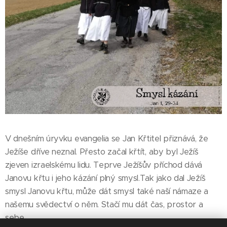
V dnešním úryvku evangelia se Jan Křtitel přiznává, že
Ježíše dříve neznal. Přesto začal křtít, aby byl Ježíš
zjeven izraelskému lidu. Teprve Ježíšův příchod dává
Janovu křtu i jeho kázání plný smysl.Tak jako dal Ježíš
smysl Janovu křtu, může dát smysl také naší námaze a
našemu svědectví o něm. Stačí mu dát čas, prostor a
sebe.