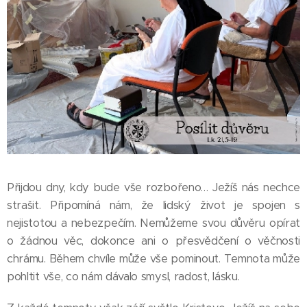
Přijdou dny, kdy bude vše rozbořeno… Ježíš nás nechce
strašit. Připomíná nám, že lidský život je spojen s
nejistotou a nebezpečím. Nemůžeme svou důvěru opírat
o žádnou věc, dokonce ani o přesvědčení o věčnosti
chrámu. Během chvíle může vše pominout. Temnota může
pohltit vše, co nám dávalo smysl, radost, lásku.