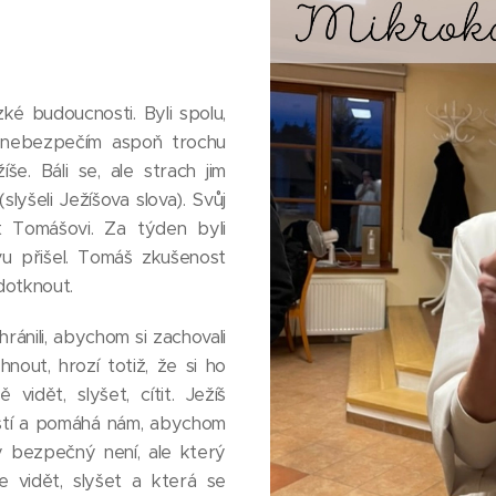
ízké budoucnosti. Byli spolu,
d nebezpečím aspoň trochu
še. Báli se, ale strach jim
slyšeli Ježíšova slova). Svůj
t Tomášovi. Za týden byli
u přišel. Tomáš zkušenost
 dotknout.
ránili, abychom si zachovali
nout, hrozí totiž, že si ho
dět, slyšet, cítit. Ježíš
částí a pomáhá nám, abychom
ý bezpečný není, ale který
e vidět, slyšet a která se