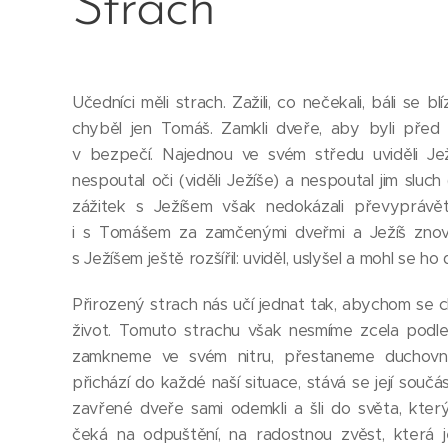
Strach
Učedníci měli strach. Zažili, co nečekali, báli se bl
chyběl jen Tomáš. Zamkli dveře, aby byli pře
v bezpečí. Najednou ve svém středu uviděli Ježí
nespoutal oči (viděli Ježíše) a nespoutal jim sluch (
zážitek s Ježíšem však nedokázali převyprávě
i s Tomášem za zamčenými dveřmi a Ježíš znov
s Ježíšem ještě rozšířil: uviděl, uslyšel a mohl se ho
Přirozený strach nás učí jednat tak, abychom se ch
život. Tomuto strachu však nesmíme zcela podleh
zamkneme ve svém nitru, přestaneme duchovně vi
přichází do každé naší situace, stává se její sou
zavřené dveře sami odemkli a šli do světa, kter
čeká na odpuštění, na radostnou zvěst, která j