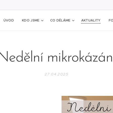
ÚVOD
KDO JSME
CO DĚLÁME
AKTUALITY
F
Nedělní mikrokázán
27.04.2025