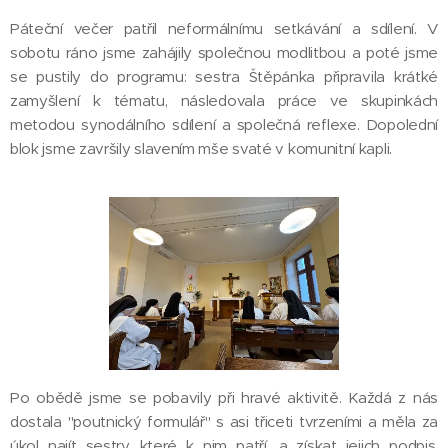
Páteční večer patřil neformálnímu setkávání a sdílení. V
sobotu ráno jsme zahájily společnou modlitbou a poté jsme
se pustily do programu: sestra Štěpánka připravila krátké
zamyšlení k tématu, následovala práce ve skupinkách
metodou synodálního sdílení a společná reflexe. Dopolední
blok jsme završily slavením mše svaté v komunitní kapli.
Po obědě jsme se pobavily při hravé aktivitě. Každá z nás
dostala "poutnický formulář" s asi třiceti tvrzeními a měla za
úkol najít sestry, které k nim patří, a získat jejich podpis.