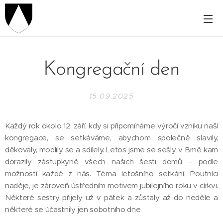
Kongregační den
15.09.2025
Každý rok okolo 12. září, kdy si připomínáme výročí vzniku naší
kongregace, se setkáváme, abychom společně slavily,
děkovaly, modlily se a sdílely. Letos jsme se sešly v Brně kam
dorazily zástupkyně všech našich šesti domů – podle
možností každé z nás. Téma letošního setkání, Poutníci
naděje, je zároveň ústředním motivem jubilejního roku v církvi.
Některé sestry přijely už v pátek a zůstaly až do neděle a
některé se účastnily jen sobotního dne.