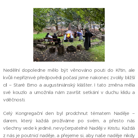
Nedělní dopoledne mělo být věnováno pouti do Křtin, ale
kvůli nepříznivé předpovědi počasí jsme nakonec zvolily bližší
cíl – Staré Brno a augustiniánský klášter. I tato změna měla
své kouzlo a umožnila nám završit setkání v duchu klidu a
vděčnosti.
Celý Kongregační den byl prodchnut tématem Naděje –
darem, který každá prožíváme po svém, a přesto nás
všechny vede k jediné, nevyčerpatelné Naději v Kristu. Každá
z nás je poutnicí naděje, a přejeme si, aby naše naděje nikdy