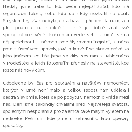
Hledaly jsme třeba tu, kdo peče nejlepší štrúdl, kdo má
organizační talent, nebo kdo se nikdy neztratil na pouti.
Smyslem hry však nebyla jen zábava – připomněla nám, že i
jako poutnice na společné cestě je dobré znát své
spolupoutnice: vědět, koho mám vedle sebe, a umět se na
něj spolehnout. U někoho jsme šly rovnou "najisto", u jiného
jsme s úsměvem tipovaly, jaká odpověď se skrývá právě za
jeho jménem. Po hře jsme se díky sestrám z Jablonného
v Podještědí a jejich fotografiím přenesly na staveniště, kde
roste náš nový dům.
Odpoledne byl čas pro setkávání a navštěvy nemocných,
kterých v Brně není málo, a velkou radost nám udělala i
sestra Slavomíra, která se po pobytu v nemocnici vrátila mezi
nás. Den jsme zakončily chválami před Nejsvětější svátostí,
společnými nešporami a pro zájemce také malým výletem na
nedaleké Petrinum, kde jsme u zahradního krbu opékaly
špekáčky.