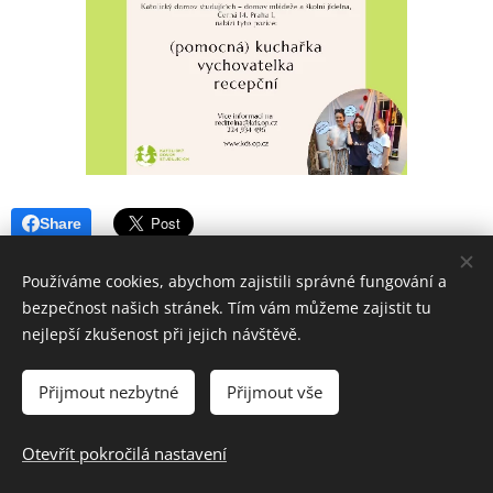
Share
Používáme cookies, abychom zajistili správné fungování a
bezpečnost našich stránek. Tím vám můžeme zajistit tu
nejlepší zkušenost při jejich návštěvě.
Přijmout nezbytné
Přijmout vše
© 2023 Česká kongregace sester dominikánek
Otevřít pokročilá nastavení
Vytvořeno službou
Webnode
Cookies