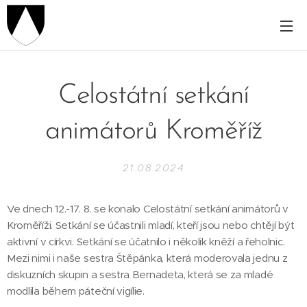
Celostátní setkání
animátorů Kroměříž
21.08.2024
Ve dnech 12.-17. 8. se konalo Celostátní setkání animátorů v
Kroměříži. Setkání se účastnili mladí, kteří jsou nebo chtějí být
aktivní v církvi. Setkání se účatnilo i několik kněží a řeholnic.
Mezi nimi i naše sestra Štěpánka, která moderovala jednu z
diskuzních skupin a sestra Bernadeta, která se za mladé
modlila během páteční vigílie.