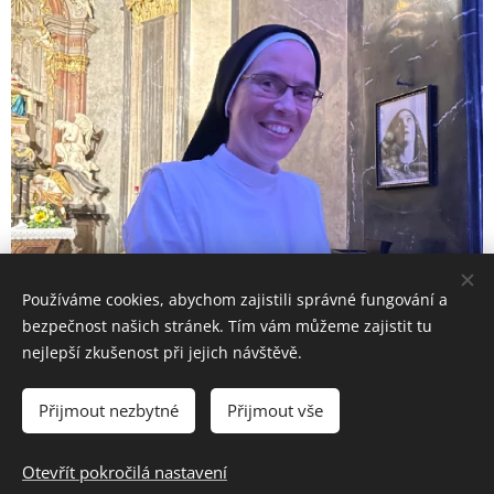
Používáme cookies, abychom zajistili správné fungování a
bezpečnost našich stránek. Tím vám můžeme zajistit tu
Share
nejlepší zkušenost při jejich návštěvě.
Přijmout nezbytné
Přijmout vše
© 2023 Česká kongregace sester dominikánek
Otevřít pokročilá nastavení
Vytvořeno službou
Webnode
Cookies