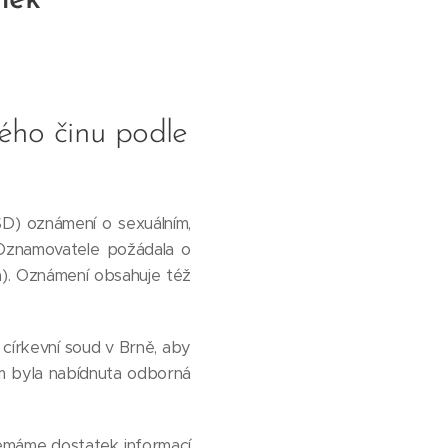
nek
ného činu podle
 oznámení o sexuálním,
 Oznamovatele požádala o
). Oznámení obsahuje též
církevní soud v Brně, aby
m byla nabídnuta odborná
 Nemáme dostatek informací