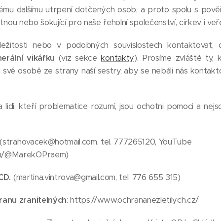
dému dalšímu utrpení dotčených osob, a proto spolu s pov
estnou nebo šokující pro naše řeholní společenství, církev i veř
áležitosti nebo v podobných souvislostech kontaktovat
erální vikářku
(viz sekce
kontakty
). Prosíme zvláště ty, 
vé osobě ze strany naší sestry, aby se nebáli nás kontakto
lidi, kteří problematice rozumí, jsou ochotni pomoci a nej
(strahovacek@hotmail.com, tel. 777265120, YouTube
om/@MarekOPraem)
CD.
(martina.vintrova@gmail.com, tel. 776 655 315)
ranu zranitelných
: https://www.ochrananezletilych.cz/