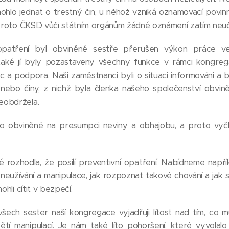
ohlo jednat o trestný čin, u něhož vzniká oznamovací povin
 proto ČKSD vůči státním orgánům žádné oznámení zatím neuči
opatření byl obviněné sestře přerušen výkon práce ve
také jí byly pozastaveny všechny funkce v rámci kongrega
 podpora. Naši zaměstnanci byli o situaci informováni a by
 nebo činy, z nichž byla členka našeho společenství obvin
eobdržela.
o obviněné na presumpci neviny a obhajobu, a proto vyč
ozhodla, že posílí preventivní opatření. Nabídneme napříkla
neužívání a manipulace, jak rozpoznat takové chování a jak 
ohli cítit v bezpečí.
h sester naší kongregace vyjadřuji lítost nad tím, co muse
obětí manipulací. Je nám také líto pohoršení, které vyvolalo