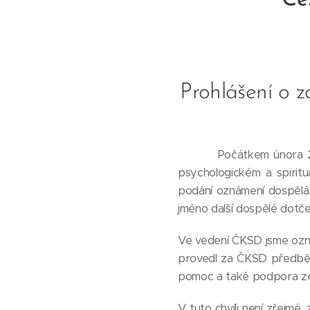
Če
Prohlášení o z
Počátkem února 2023 o
psychologickém a spirit
podání oznámení dospělá
jméno další dospělé dotče
Ve vedení ČKSD jsme ozná
provedl za ČKSD předběž
pomoc a také podpora ze
V tuto chvíli není zřejmé