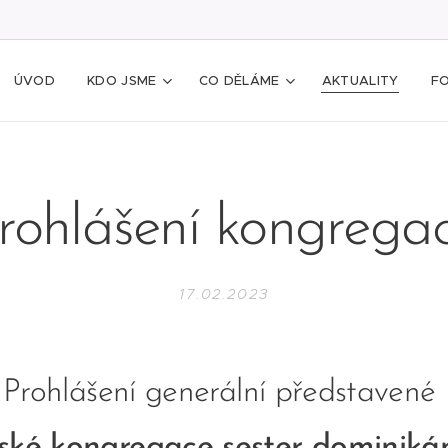
ÚVOD
KDO JSME
CO DĚLÁME
AKTUALITY
F
rohlášení kongrega
17.02.2023
Prohlášení generální představené