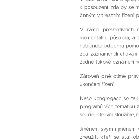
k posouzení, zda by se m
činným v trestním řízení,
V rámci preventivních 
momentálně působila, a 
nabídnuta odborná pomoc a
zda zaznamenali chování
žádné takové oznámení n
Zároveň plně ctíme práv
ukončení řízení.
Naše kongregace se také r
programů více tematiku z
se lidé, kterým sloužíme, m
Jménem svým i jménem všec
zneužiti, kteří se stali 