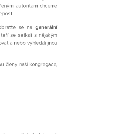
ěřenými autoritami chceme
ejnost.
, obraťte se na
generální
kteří se setkali s nějakým
vat a nebo vyhledali jinou
sou členy naší kongregace,