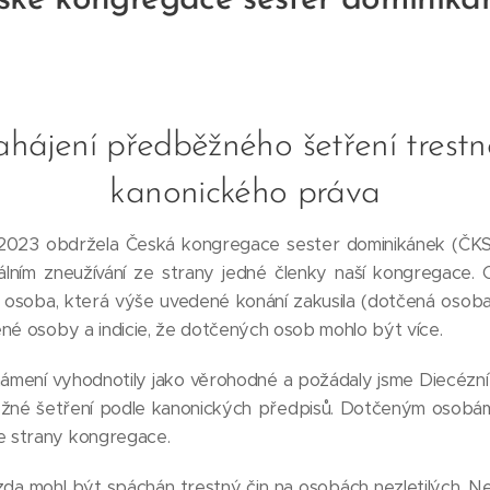
ské kongregace sester dominiká
ahájení předběžného šetření trest
kanonického práva
bdržela Česká kongregace sester dominikánek (ČKSD)
uálním zneužívání ze strany jedné členky naší kongregace.
 osoba, která výše uvedené konání zakusila (dotčená osoba
né osoby a indicie, že dotčených osob mohlo být více.
mení vyhodnotily jako věrohodné a požádaly jsme Diecézní 
né šetření podle kanonických předpisů. Dotčeným osobá
 strany kongregace.
, zda mohl být spáchán trestný čin na osobách nezletilých.