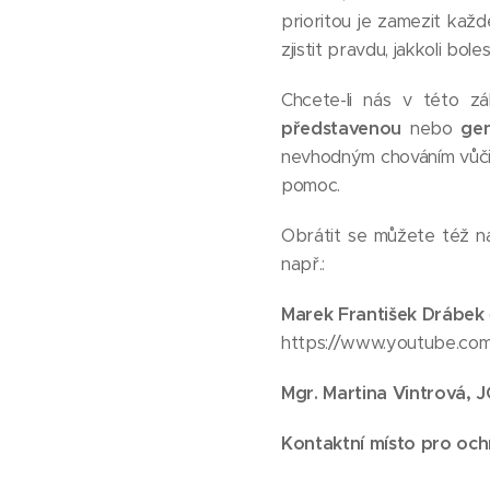
prioritou je zamezit kaž
zjistit pravdu, jakkoli bol
Chcete-li nás v této z
představenou
nebo
gen
nevhodným chováním vůči s
pomoc.
Obrátit se můžete též na 
např.:
Marek František Drábek
https://www.youtube.c
Mgr. Martina Vintrová, J
Kontaktní místo pro och