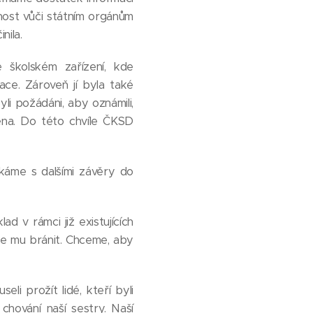
nost vůči státním orgánům
nila.
 školském zařízení, kde
ce. Zároveň jí byla také
li požádáni, aby oznámili,
ěna. Do této chvíle ČKSD
káme s dalšími závěry do
d v rámci již existujících
se mu bránit. Chceme, aby
li prožít lidé, kteří byli
 chování naší sestry. Naší