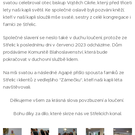
svatou celebroval otec biskup Vojtěch Cikrle, který před třiceti
lety naši kapli světil. Ke společné oslavě byli pozváni kněží,
kteří v naší kapli sloužili mše svaté, sestry z celé kongregace i
farníci ze Střelic.
Společné slavení se neslo také v duchu loučení, protože ze
Střelic k poslednímu dni v červenci 2023 odcházíme. Dům
prodáváme Komunitě Blahoslavenství, která bude
pokračovat v duchovní službě lidem.
Na mši svatou a následné Agapé přišlo spousta farníků ze
Střelic i klientů z vedlejšího "Zámečku", kteří naši kapli léta
navštěvovali.
Děkujeme všem za krásná slova povzbuzení a loučení.
Bohu díky za dílo, které skrze nás ve Střelicích konal.