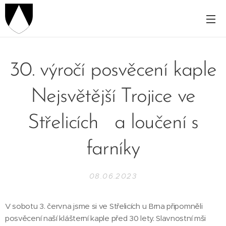
30. výročí posvěcení kaple
Nejsvětější Trojice ve
Střelicích a loučení s
farníky
08.06.2023
V sobotu 3. června jsme si ve Střelicích u Brna připomněli
posvěcení naší klášterní kaple před 30 lety. Slavnostní mši