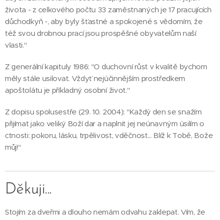
života - z celkového počtu 33 zaměstnaných je 17 pracujících
důchodkyň -, aby byly šťastné a spokojené s vědomím, že
též svou drobnou prací jsou prospěšné obyvatelům naší
vlasti."
Z generální kapituly 1986: "O duchovní růst v kvalitě bychom
měly stále usilovat. Vždyť nejúčinnějším prostředkem
apoštolátu je příkladný osobní život."
Z dopisu spolusestře (29. 10. 2004): "Každý den se snažím
přijímat jako veliký Boží dar a naplnit jej neúnavným úsilím o
ctnosti: pokoru, lásku, trpělivost, vděčnost... Blíž k Tobě, Bože
můj!"
Děkuji...
Stojím za dveřmi a dlouho nemám odvahu zaklepat. Vím, že