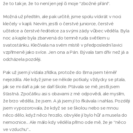
že to tak je, že to není jen její či moje "zbožné přání".
Možná už předtím, ale pak určitě, jsme spolu víckrát v noci
klečely v kapli. Nevím, jestli o čerstvé juniorce, čerstvé
učitelce a čerstvé ředitelce za svými zády vůbec věděla. Byla
noc a kaple byla zbarvená do temně ruda světlem u
svatostánku. Klečívala na svém místě v předposlední lavici
vzpřímeně jako svíce. Jen ona a Pán. Bývala tam dřív než já a
odcházela později.
Pak už jsem jí vídala zřídka, protože do Brna jsem téměř
nejezdila. Ale když jsme se někde potkaly, vždycky se ptala,
jak se mi daří a jak se daří škole. Ptávala se mě, jestli jsem
šťastná. Zpočátku asi s obavami z mé odpovědi, ale myslím,
že brzo věděla, že jsem. A já jsem jí to říkávala i nahlas. Později
jsem vypozorovala, že když se se školou nebo se mnou
něco dělo, když něco hrozilo, obvykle jí bylo hůř a musela do
nemocnice... Ale málo kdy věděla přímo ode mě, že je "něco
ve vzduchu"...