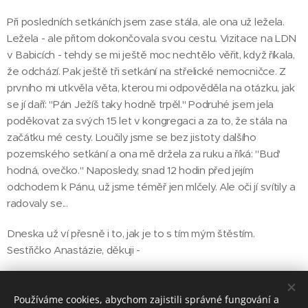
Při posledních setkáních jsem zase stála, ale ona už ležela.
Ležela - ale přitom dokončovala svou cestu. Vizitace na LDN
v Babicích - tehdy se mi ještě moc nechtělo věřit, když říkala,
že odchází. Pak ještě tři setkání na střelické nemocničce. Z
prvního mi utkvěla věta, kterou mi odpověděla na otázku, jak
se jí daří: "Pán Ježíš taky hodně trpěl." Podruhé jsem jela
poděkovat za svých 15 let v kongregaci a za to, že stála na
začátku mé cesty. Loučily jsme se bez jistoty dalšího
pozemského setkání a ona mě držela za ruku a říká: "Bud'
hodná, ovečko." Naposledy, snad 12 hodin před jejím
odchodem k Pánu, už jsme téměř jen mlčely. Ale oči jí svítily a
radovaly se...
Dneska už ví přesně i to, jak je to s tím mým štěstím.
Sestřičko Anastázie, děkuji -
S. Miriam Hřebačková OP
Používáme cookies, abychom zajistili správné fungování a