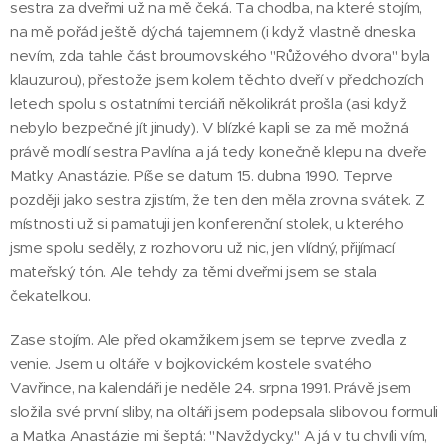
sestra za dveřmi už na mě čeká. Ta chodba, na které stojím,
na mě pořád ještě dýchá tajemnem (i když vlastně dneska
nevím, zda tahle část broumovského "Růžového dvora" byla
klauzurou), přestože jsem kolem těchto dveří v předchozích
letech spolu s ostatními terciáři několikrát prošla (asi když
nebylo bezpečné jít jinudy). V blízké kapli se za mě možná
právě modlí sestra Pavlína a já tedy konečně klepu na dveře
Matky Anastázie. Píše se datum 15. dubna 1990. Teprve
později jako sestra zjistím, že ten den měla zrovna svátek. Z
místnosti už si pamatuji jen konferenční stolek, u kterého
jsme spolu seděly, z rozhovoru už nic, jen vlídný, přijímací
mateřský tón. Ale tehdy za těmi dveřmi jsem se stala
čekatelkou.
Zase stojím. Ale před okamžikem jsem se teprve zvedla z
venie. Jsem u oltáře v bojkovickém kostele svatého
Vavřince, na kalendáři je neděle 24. srpna 1991. Právě jsem
složila své první sliby, na oltáři jsem podepsala slibovou formuli
a Matka Anastázie mi šeptá: "Navždycky." A já v tu chvíli vím,