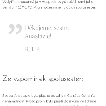
Vždyť "drahocenná je v Hospodinových očích smrt jeho
věrných" (Ž 116, 15). A drahocenná je i v očích spolusester.
Děkujeme, sestro
Anastazie!
R. I. P.
Ze vzpomínek spolusester:
Sestra Anastazie byla plaché povahy, měla ráda ústraní a
nenápadnost. Proto pro ni bylo přijetí Boží vůle vyjádřené