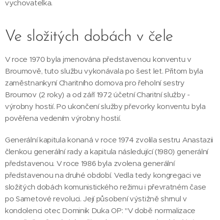
vychovatelka.
Ve složitých dobách v čele
V roce 1970 byla jmenována představenou konventu v
Broumově, tuto službu vykonávala po šest let. Přitom byla
zaměstnankyní Charitního domova pro řeholní sestry
Broumov (2 roky) a od září 1972 účetní Charitní služby -
výrobny hostií. Po ukončení služby převorky konventu byla
pověřena vedením výrobny hostií.
Generální kapitula konaná v roce 1974 zvolila sestru Anastazii
členkou generální rady a kapitula následující (1980) generální
představenou. V roce 1986 byla zvolena generální
představenou na druhé období. Vedla tedy kongregaci ve
složitých dobách komunistického režimu i převratném čase
po Sametové revoluci. Její působení výstižně shrnul v
kondolenci otec Dominik Duka OP: "V době normalizace