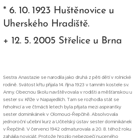
* 6. 10. 1923 Huštěnovice u
Uherského Hradiště.
+ 12. 5. 2005 Střelice u Brna
Sestra Anastazie se narodila jako druhá z pěti dětí v rolnické
rodině. Svátost křtu přijala 14. října 1923 v tamním kostele sv.
Anny. Obecnou školu navštěvovala v rodišti a měšťanskou u
sester sv. Kříže v Napajedlích. Tam se rozhodla stát se
řeholnicí a ve čtrnácti letech byla přijata mezi aspirantky
sester dominikánek v Olomouci-Řepčíně. Absolvovala
jednoroční učební kurz a Učitelský ústav sester dominikánek
v Řepčíně. V červenci 1942 odmaturovala a 20. 8. téhož roku
zahájila noviciát. Protože hrozilo nebezpečí nuceného