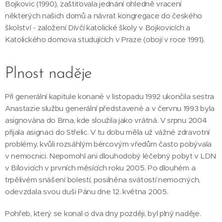
Bojkovic (1990), zaštiťovala jednání ohledně vracení
některých našich domů a návrat kongregace do českého
školství - založení Dívčí katolické školy v Bojkovicích a
Katolického domova studujících v Praze (obojí v roce 1991).
Plnost naděje
Při generální kapitule konané v listopadu 1992 ukončila sestra
Anastazie službu generální představené a v červnu 1993 byla
asignována do Brna, kde sloužila jako vrátná. V srpnu 2004
přijala asignaci do Střelic. V tu dobu měla už vážné zdravotní
problémy, kvůli rozsáhlým bércovým vředům často pobývala
v nemocnici. Nepomohl ani dlouhodobý léčebný pobyt v LDN
v Bílovicích v prvních měsících roku 2005. Po dlouhém a
trpělivém snášení bolestí, posilněna svátostí nemocných,
odevzdala svou duši Pánu dne 12. května 2005.
Pohřeb, který se konal o dva dny později, byl plný naděje.