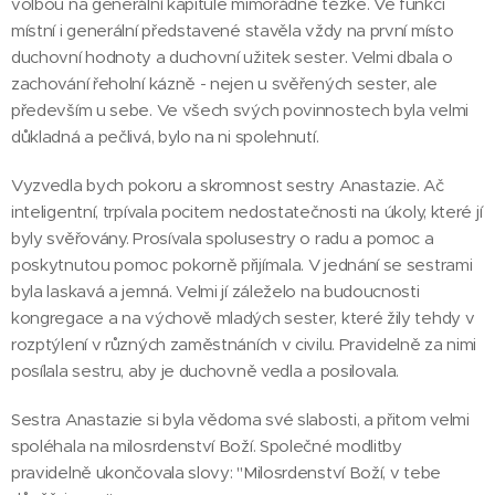
volbou na generální kapitule mimořádně těžké. Ve funkci
místní i generální představené stavěla vždy na první místo
duchovní hodnoty a duchovní užitek sester. Velmi dbala o
zachování řeholní kázně - nejen u svěřených sester, ale
především u sebe. Ve všech svých povinnostech byla velmi
důkladná a pečlivá, bylo na ni spolehnutí.
Vyzvedla bych pokoru a skromnost sestry Anastazie. Ač
inteligentní, trpívala pocitem nedostatečnosti na úkoly, které jí
byly svěřovány. Prosívala spolusestry o radu a pomoc a
poskytnutou pomoc pokorně přijímala. V jednání se sestrami
byla laskavá a jemná. Velmi jí záleželo na budoucnosti
kongregace a na výchově mladých sester, které žily tehdy v
rozptýlení v různých zaměstnáních v civilu. Pravidelně za nimi
posílala sestru, aby je duchovně vedla a posilovala.
Sestra Anastazie si byla vědoma své slabosti, a přitom velmi
spoléhala na milosrdenství Boží. Společné modlitby
pravidelně ukončovala slovy: "Milosrdenství Boží, v tebe