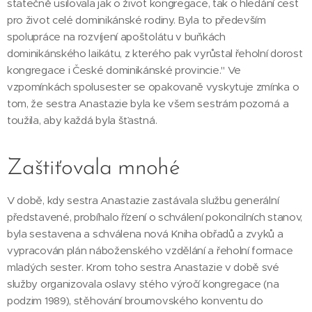
statečně usilovala jak o život kongregace, tak o hledání cest
pro život celé dominikánské rodiny. Byla to především
spolupráce na rozvíjení apoštolátu v buňkách
dominikánského laikátu, z kterého pak vyrůstal řeholní dorost
kongregace i České dominikánské provincie." Ve
vzpomínkách spolusester se opakovaně vyskytuje zmínka o
tom, že sestra Anastazie byla ke všem sestrám pozorná a
toužila, aby každá byla šťastná.
Zaštiťovala mnohé
V době, kdy sestra Anastazie zastávala službu generální
představené, probíhalo řízení o schválení pokoncilních stanov,
byla sestavena a schválena nová Kniha obřadů a zvyků a
vypracován plán náboženského vzdělání a řeholní formace
mladých sester. Krom toho sestra Anastazie v době své
služby organizovala oslavy stého výročí kongregace (na
podzim 1989), stěhování broumovského konventu do