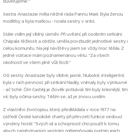
důvěřujeme."
Sestra Anastazie měla něžně ráda Pannu Marii. Byla ženou
modlitby a byla matkou - nosila sestry v srdci.
Stále vidím její vlídný úsměv. Při uvítání, při osobním setkání.
Chápala těžkosti a obtíže, uměla povzbudit jednotlivé sestry i
celou komunitu. Na její návštěvy jsem se vždy moc těšila. Z
jedné vizitace mám poznamenanou větu: "Za všech
okolností ve všem plnit vůli Boží."
Oči sestry Anastazie byly vlídné, jasné, hluboké, inteligentní,
byla v nich pevnost, při setkání hladily, vnímaly, byly výmluvné
- ač tiché. Čím častěji je člověk potkával, tím byly krásnější, tím
víc byly očima sestry. Těším se, až je znovu uvidím.
Z vlastního životopisu, který předkládala v roce 1977 na
ústředí České katolické charity při převzetí funkce vedoucí
výrobny hostií: "Svých sil a schopností chci použít k tomu,
abych zaměstnaným sestrám zpříjemňovala podzim jejich