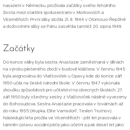
nasazení v Německu, prožívala začátky svého řeholního
života mezi staršími spolusestrami v Morkovicích a
Víceměřicích. První sliby složila 21. 8. 1944 v Olomouci-Řepčíně
a doživotními sliby se Pánu zasvětila tamtéž 20. srpna 1949.
Začátky
Do konce války byla sestra Anastazie zaměstnaná v dílnách
na výrobu pleteného zboží v budově kláštera. V červnu 1945
byla asignována do Vlaštoviček u Opavy, kde do konce září
1950 učila na české národní škole. V červnu 1947 vykonala
zkoušku způsobilosti pro učitelství na obecných školách. 27.
září 1950 byly všechny sestry z Vlaštoviček násilně vyvezeny
do Bohosudova. Sestra Anastazie pracovala v továrnách až
do roku 1955 (Krupka, Elite Varnsdorf, Texlen Trutnov).
Následující léta prožila ve Víceměřicích - pět let pracovala v
tamním ústavu sociální péče jako účetní a pak deset let jako